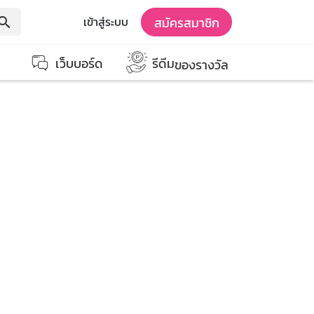
สมัครสมาชิก
เข้าสู่ระบบ
earch
เว็บบอร์ด
รีดีม
ของรางวัล