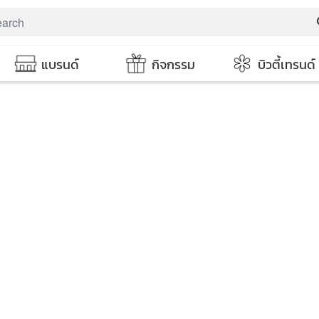
s
แบรนด์
กิจกรรม
บิวตี้เทรนด์