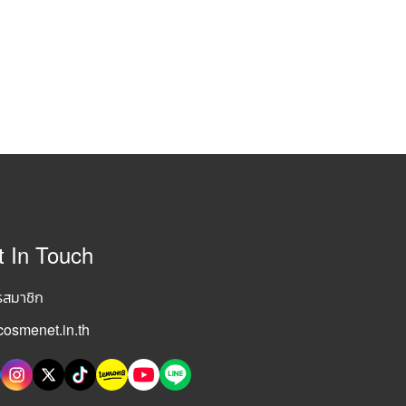
t In Touch
รสมาชิก
osmenet.in.th