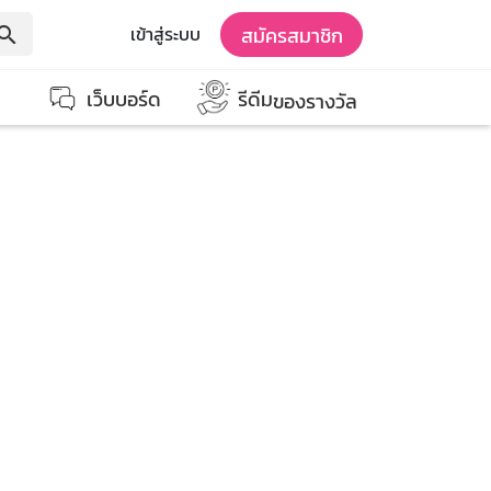
สมัครสมาชิก
เข้าสู่ระบบ
earch
เว็บบอร์ด
รีดีม
ของรางวัล