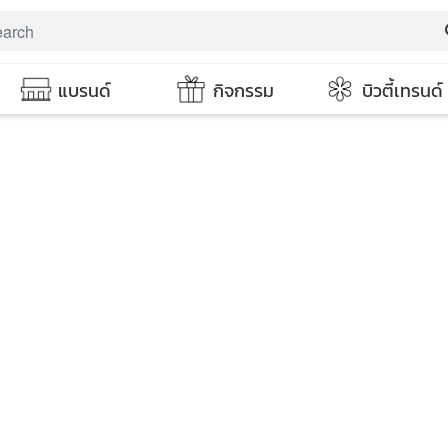
s
แบรนด์
กิจกรรม
บิวตี้เทรนด์