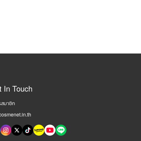
t In Touch
รสมาชิก
osmenet.in.th