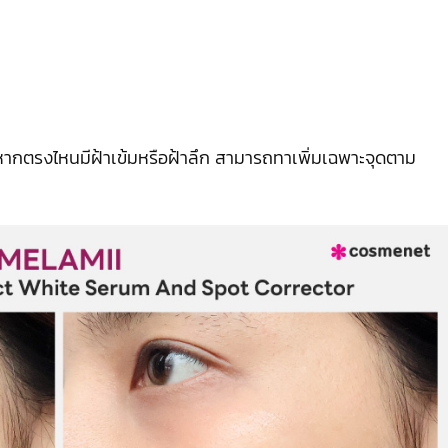
็น หากตรงไหนมีฝ้าเข้มหรือฝ้าลึก สามารถทาเพิ่มเฉพาะจุดตาม