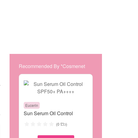
Recommended By *Cosmenet
Eucerin
Sun Serum Oil Control
7
SPF50+ PA++++
(0 รีวิว)