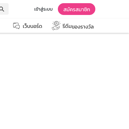
สมัครสมาชิก
เข้าสู่ระบบ
earch
เว็บบอร์ด
รีดีม
ของรางวัล