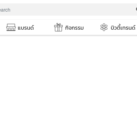
s
แบรนด์
กิจกรรม
บิวตี้เทรนด์