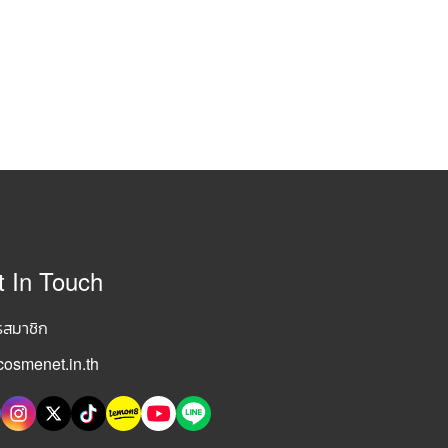
t In Touch
รสมาชิก
osmenet.in.th