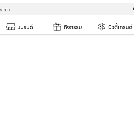
s
แบรนด์
กิจกรรม
บิวตี้เทรนด์