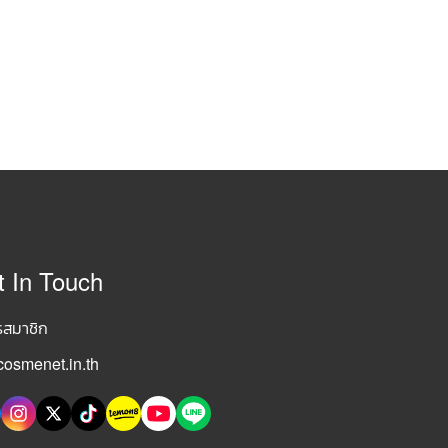
t In Touch
รสมาชิก
osmenet.in.th