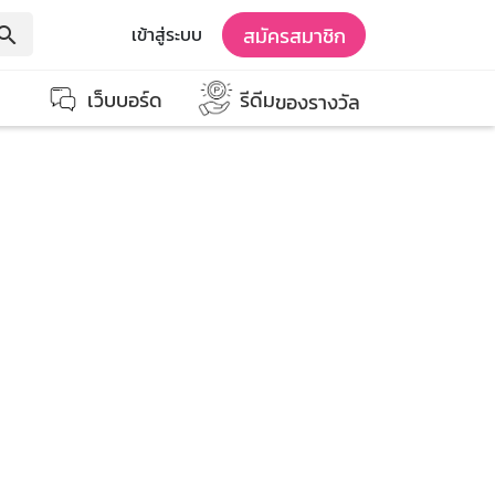
สมัครสมาชิก
เข้าสู่ระบบ
earch
เว็บบอร์ด
รีดีม
ของรางวัล