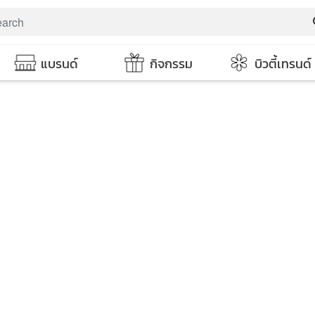
s
แบรนด์
กิจกรรม
บิวตี้เทรนด์