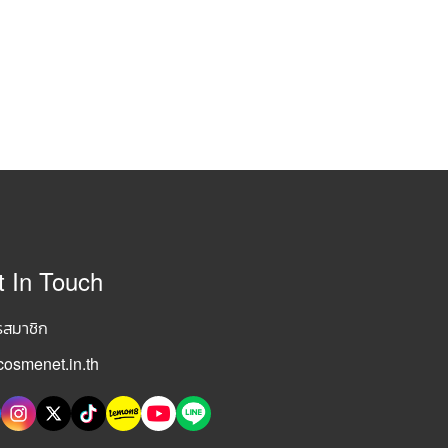
t In Touch
รสมาชิก
osmenet.in.th