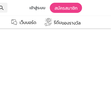
สมัครสมาชิก
เข้าสู่ระบบ
earch
เว็บบอร์ด
รีดีม
ของรางวัล