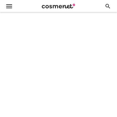
menu
search