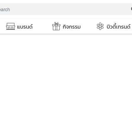
s
แบรนด์
กิจกรรม
บิวตี้เทรนด์