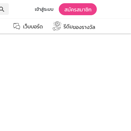
สมัครสมาชิก
เข้าสู่ระบบ
earch
เว็บบอร์ด
รีดีม
ของรางวัล