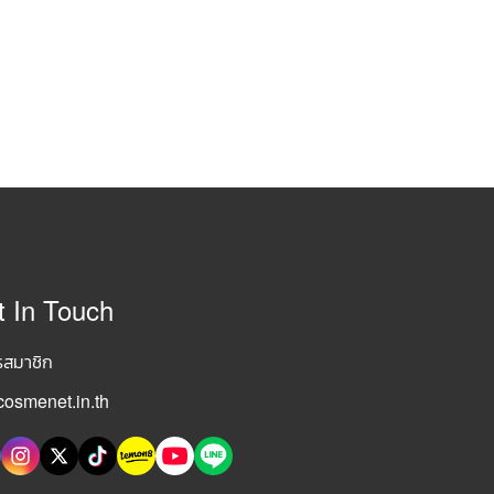
t In Touch
รสมาชิก
osmenet.in.th