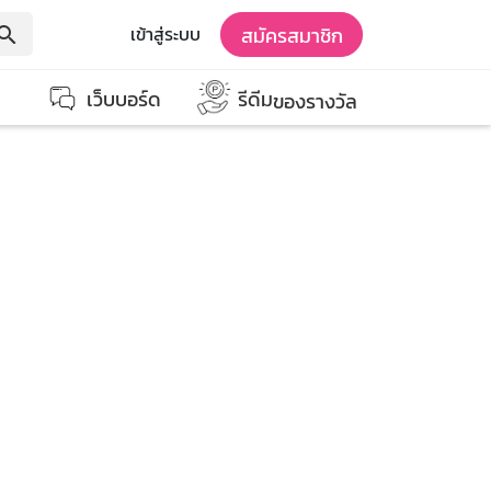
สมัครสมาชิก
เข้าสู่ระบบ
earch
เว็บบอร์ด
รีดีม
ของรางวัล