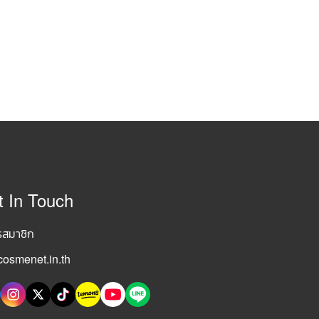
t In Touch
รสมาชิก
osmenet.in.th