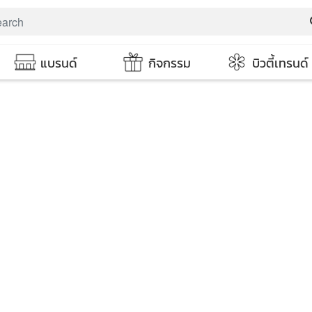
s
แบรนด์
กิจกรรม
บิวตี้เทรนด์