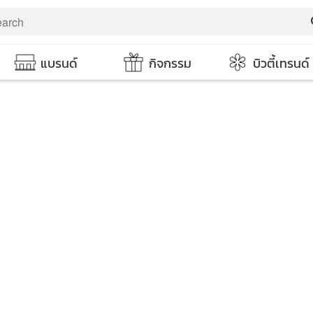
s
แบรนด์
กิจกรรม
บิวตี้เทรนด์