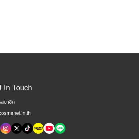
t In Touch
รสมาชิก
osmenet.in.th