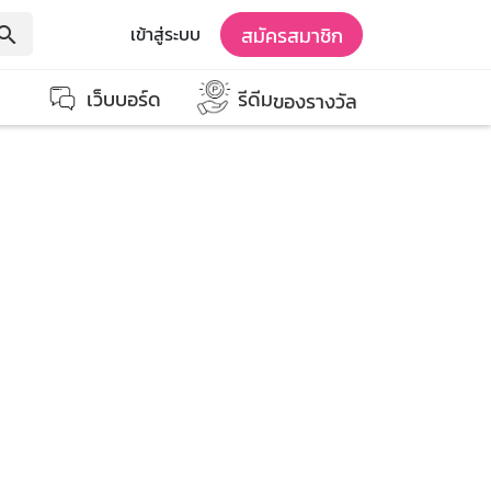
สมัครสมาชิก
เข้าสู่ระบบ
earch
เว็บบอร์ด
รีดีม
ของรางวัล