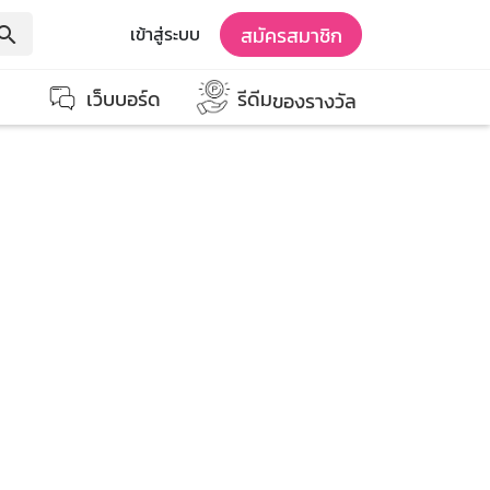
สมัครสมาชิก
เข้าสู่ระบบ
earch
เว็บบอร์ด
รีดีม
ของรางวัล