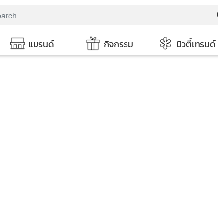
s
แบรนด์
กิจกรรม
บิวตี้เทรนด์