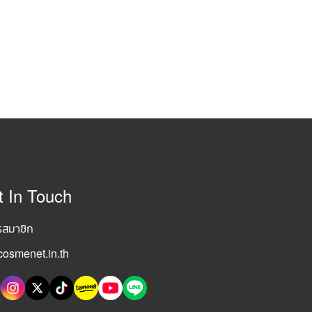
t In Touch
รสมาชิก
osmenet.in.th