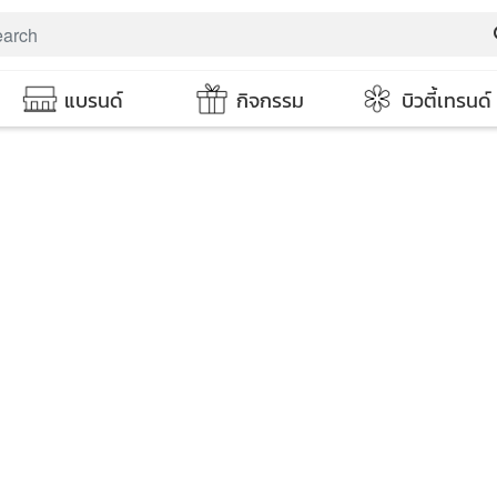
s
แบรนด์
กิจกรรม
บิวตี้เทรนด์