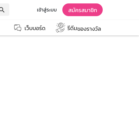
สมัครสมาชิก
เข้าสู่ระบบ
earch
เว็บบอร์ด
รีดีม
ของรางวัล