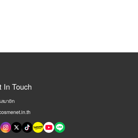
t In Touch
รสมาชิก
osmenet.in.th