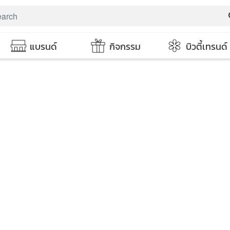
s
แบรนด์
กิจกรรม
บิวตี้เทรนด์