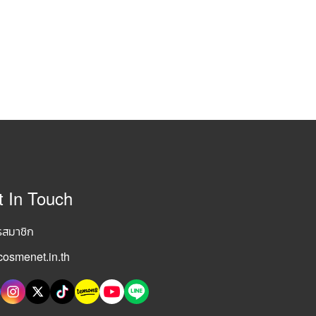
t In Touch
รสมาชิก
osmenet.in.th