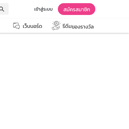
สมัครสมาชิก
เข้าสู่ระบบ
earch
เว็บบอร์ด
รีดีม
ของรางวัล