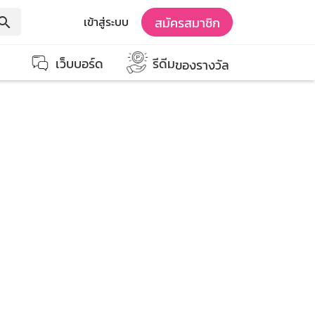
สมัครสมาชิก
เข้าสู่ระบบ
earch
เว็บบอร์ด
รีดีม
ของรางวัล