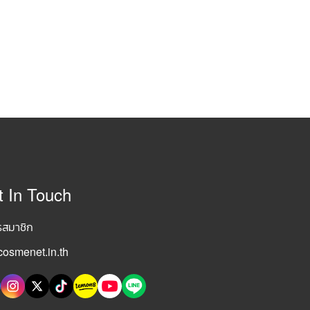
t In Touch
รสมาชิก
osmenet.in.th