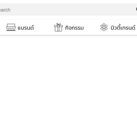
s
แบรนด์
กิจกรรม
บิวตี้เทรนด์