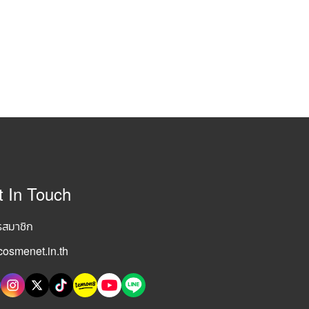
t In Touch
รสมาชิก
osmenet.in.th