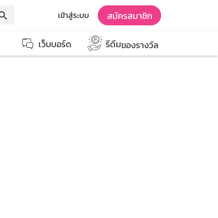
สมัครสมาชิก
เข้าสู่ระบบ
earch
เว็บบอร์ด
รีดีม
ของรางวัล