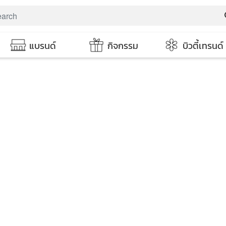
s
แบรนด์
กิจกรรม
บิวตี้เทรนด์