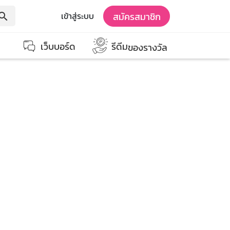
สมัครสมาชิก
เข้าสู่ระบบ
earch
เว็บบอร์ด
รีดีม
ของรางวัล