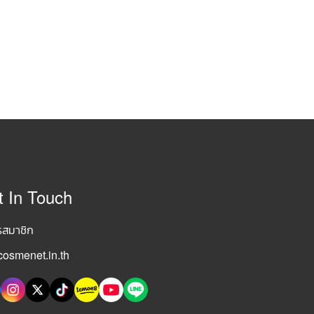
t In Touch
รสมาชิก
osmenet.in.th