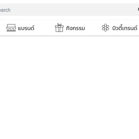
s
แบรนด์
กิจกรรม
บิวตี้เทรนด์