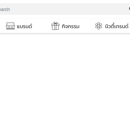
s
แบรนด์
กิจกรรม
บิวตี้เทรนด์