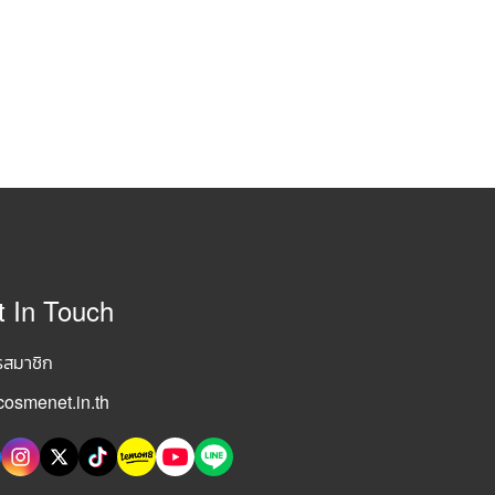
t In Touch
รสมาชิก
osmenet.in.th