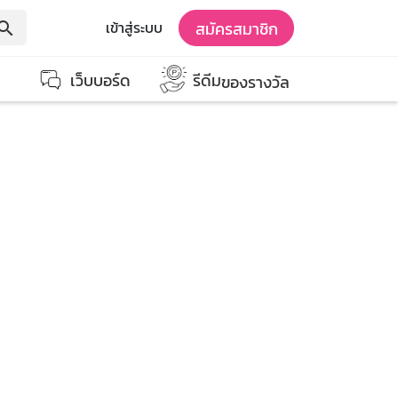
สมัครสมาชิก
เข้าสู่ระบบ
earch
เว็บบอร์ด
รีดีม
ของรางวัล