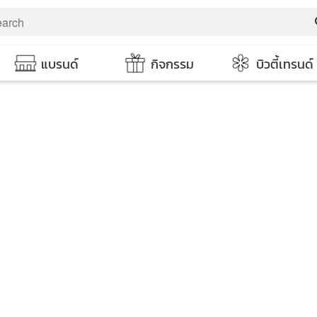
s
แบรนด์
กิจกรรม
บิวตี้เทรนด์