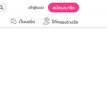
สมัครสมาชิก
เข้าสู่ระบบ
earch
เว็บบอร์ด
รีดีม
ของรางวัล