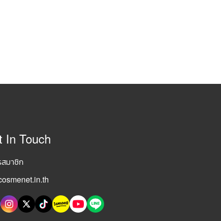
t In Touch
รสมาชิก
osmenet.in.th