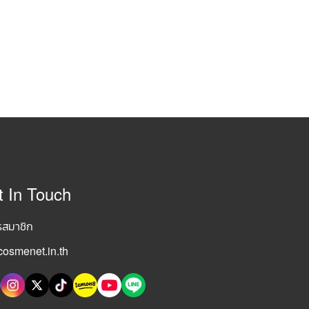
t In Touch
รสมาชิก
osmenet.in.th