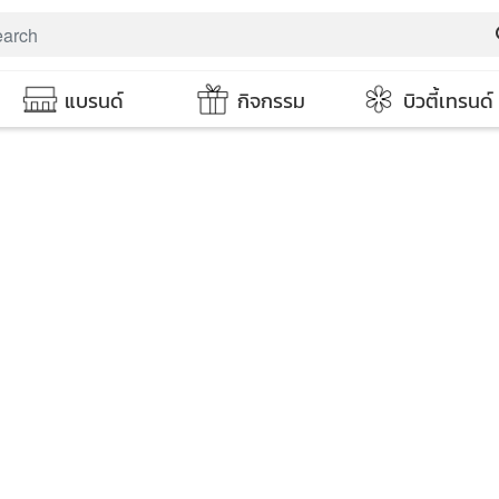
s
แบรนด์
กิจกรรม
บิวตี้เทรนด์