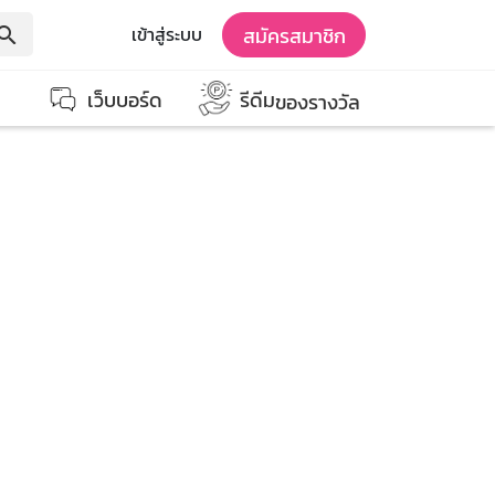
สมัครสมาชิก
เข้าสู่ระบบ
earch
เว็บบอร์ด
รีดีม
ของรางวัล