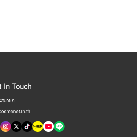
t In Touch
รสมาชิก
osmenet.in.th