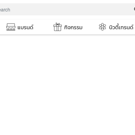
s
แบรนด์
กิจกรรม
บิวตี้เทรนด์