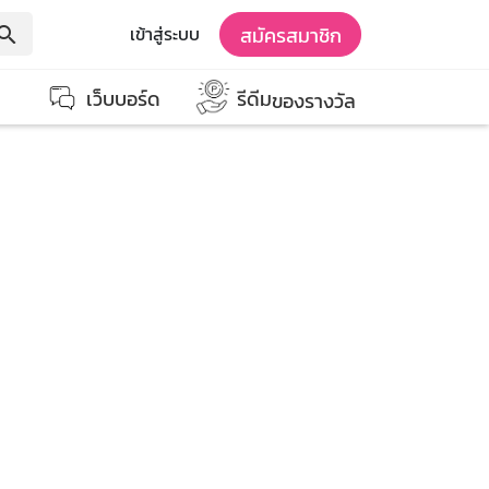
สมัครสมาชิก
เข้าสู่ระบบ
earch
เว็บบอร์ด
รีดีม
ของรางวัล