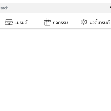
s
แบรนด์
กิจกรรม
บิวตี้เทรนด์