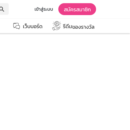
สมัครสมาชิก
เข้าสู่ระบบ
earch
เว็บบอร์ด
รีดีม
ของรางวัล