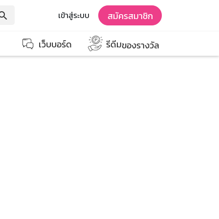
สมัครสมาชิก
เข้าสู่ระบบ
earch
เว็บบอร์ด
รีดีม
ของรางวัล