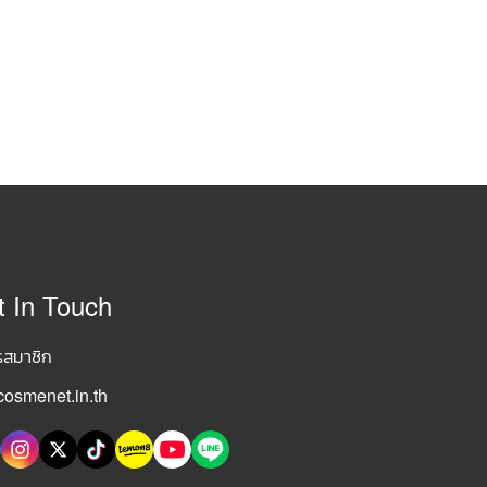
t In Touch
รสมาชิก
osmenet.in.th