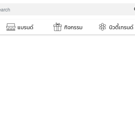
s
แบรนด์
กิจกรรม
บิวตี้เทรนด์