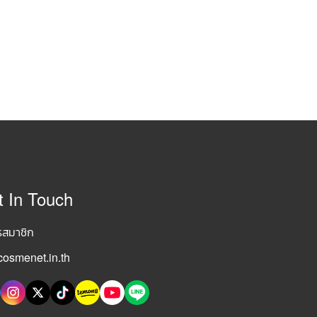
t In Touch
รสมาชิก
osmenet.in.th