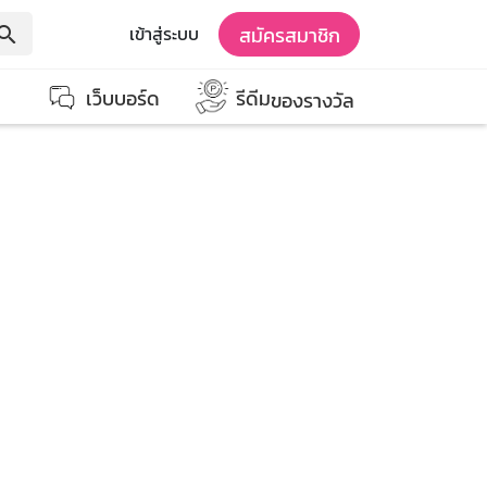
สมัครสมาชิก
เข้าสู่ระบบ
earch
เว็บบอร์ด
รีดีม
ของรางวัล