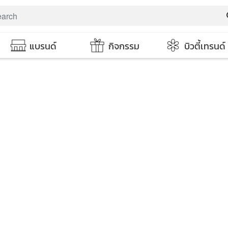
s
แบรนด์
กิจกรรม
บิวตี้เทรนด์