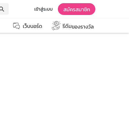
สมัครสมาชิก
เข้าสู่ระบบ
earch
เว็บบอร์ด
รีดีม
ของรางวัล