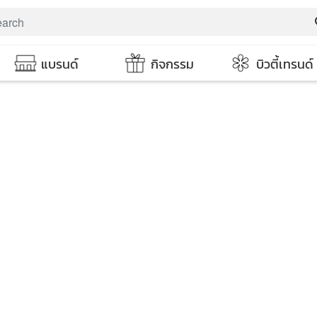
s
แบรนด์
กิจกรรม
บิวตี้เทรนด์