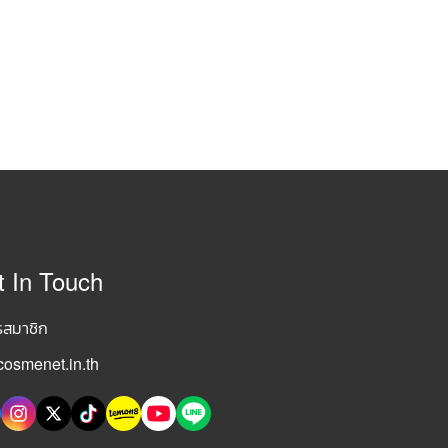
t In Touch
รสมาชิก
osmenet.in.th