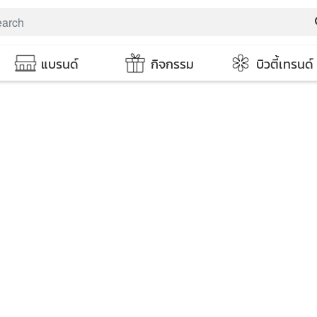
s
แบรนด์
กิจกรรม
บิวตี้เทรนด์