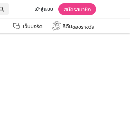
สมัครสมาชิก
เข้าสู่ระบบ
earch
เว็บบอร์ด
รีดีม
ของรางวัล