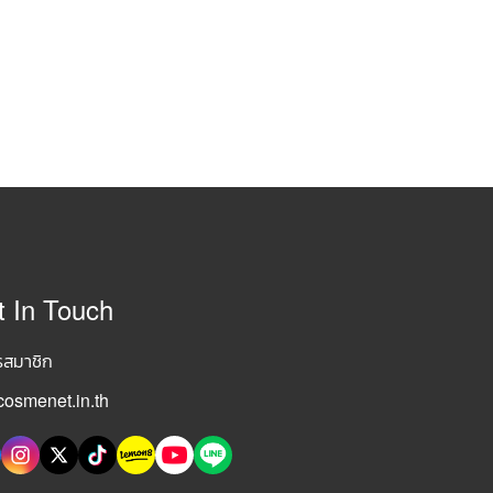
t In Touch
รสมาชิก
osmenet.in.th