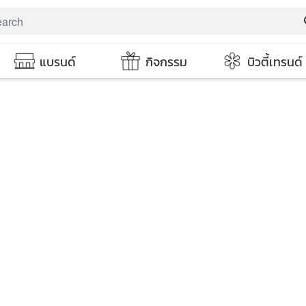
s
แบรนด์
กิจกรรม
บิวตี้เทรนด์