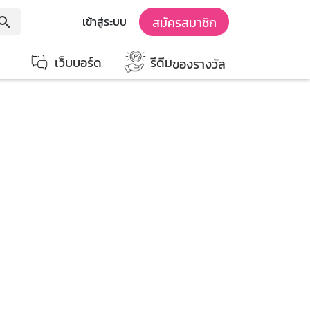
สมัครสมาชิก
เข้าสู่ระบบ
earch
เว็บบอร์ด
รีดีม
ของรางวัล