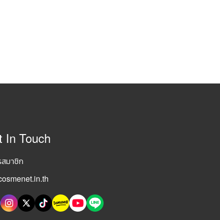
t In Touch
รสมาชิก
osmenet.in.th