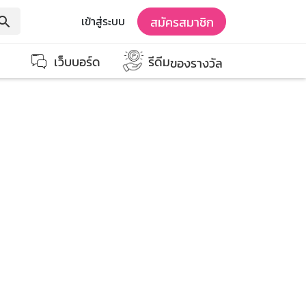
สมัครสมาชิก
เข้าสู่ระบบ
earch
เว็บบอร์ด
รีดีม
ของรางวัล