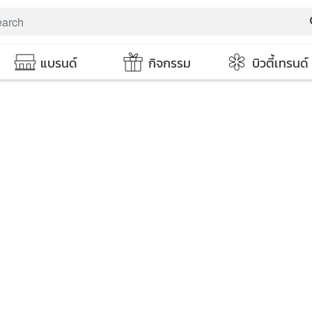
s
แบรนด์
กิจกรรม
บิวตี้เทรนด์