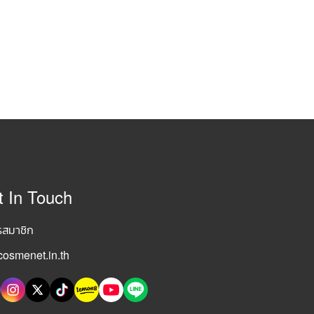
t In Touch
รสมาชิก
osmenet.in.th