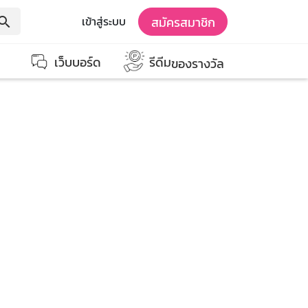
สมัครสมาชิก
เข้าสู่ระบบ
earch
เว็บบอร์ด
รีดีม
ของรางวัล