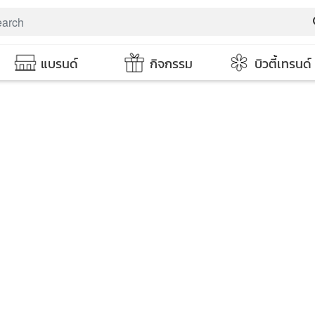
s
แบรนด์
กิจกรรม
บิวตี้เทรนด์