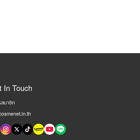
t In Touch
รสมาชิก
osmenet.in.th