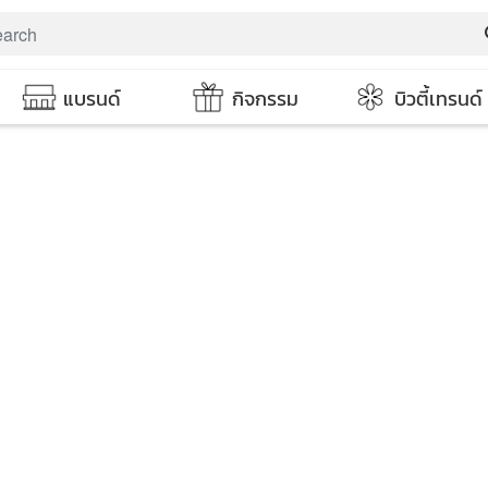
s
แบรนด์
กิจกรรม
บิวตี้เทรนด์