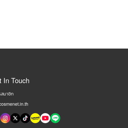
t In Touch
รสมาชิก
osmenet.in.th