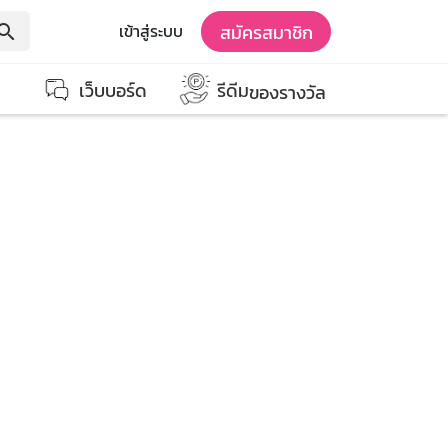
สมัครสมาชิก
เข้าสู่ระบบ
earch
เว็บบอร์ด
รีดีม
ของรางวัล