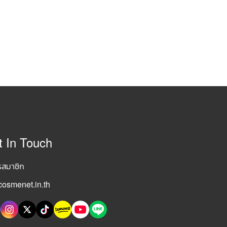
t In Touch
รสมาชิก
osmenet.in.th