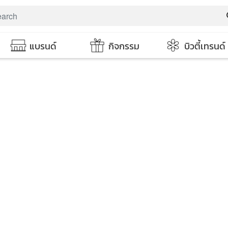
s
แบรนด์
กิจกรรม
บิวตี้เทรนด์