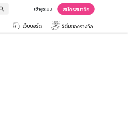
สมัครสมาชิก
เข้าสู่ระบบ
earch
เว็บบอร์ด
รีดีม
ของรางวัล