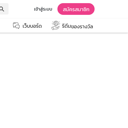
สมัครสมาชิก
เข้าสู่ระบบ
earch
เว็บบอร์ด
รีดีม
ของรางวัล