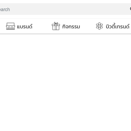
s
แบรนด์
กิจกรรม
บิวตี้เทรนด์