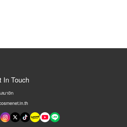
t In Touch
รสมาชิก
osmenet.in.th