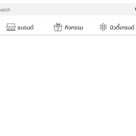
s
แบรนด์
กิจกรรม
บิวตี้เทรนด์