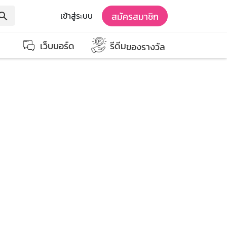
สมัครสมาชิก
เข้าสู่ระบบ
earch
เว็บบอร์ด
รีดีม
ของรางวัล