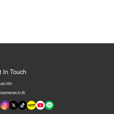
t In Touch
รสมาชิก
osmenet.in.th