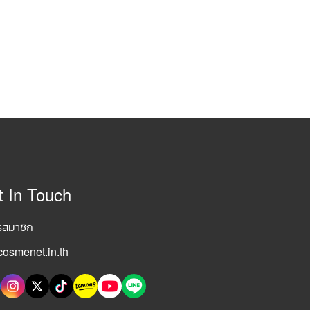
t In Touch
รสมาชิก
osmenet.in.th