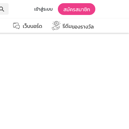
สมัครสมาชิก
เข้าสู่ระบบ
earch
เว็บบอร์ด
รีดีม
ของรางวัล