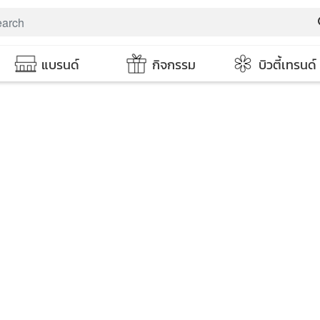
s
แบรนด์
กิจกรรม
บิวตี้เทรนด์