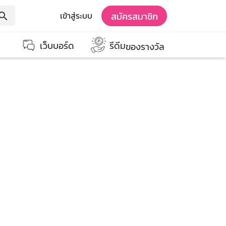
สมัครสมาชิก
เข้าสู่ระบบ
earch
เว็บบอร์ด
รีดีม
ของรางวัล