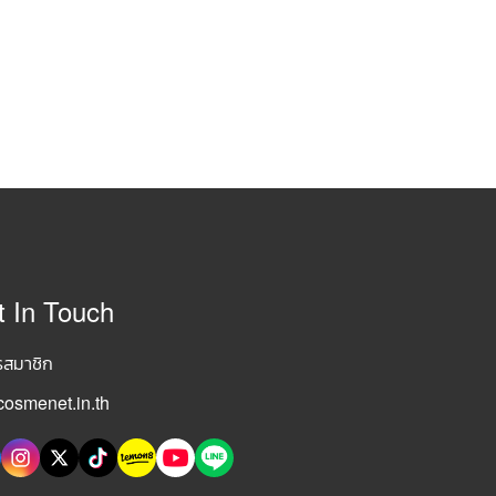
t In Touch
รสมาชิก
osmenet.in.th