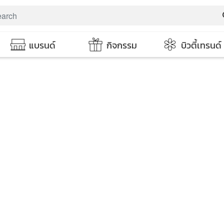
s
แบรนด์
กิจกรรม
บิวตี้เทรนด์