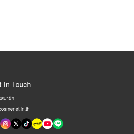
t In Touch
รสมาชิก
osmenet.in.th