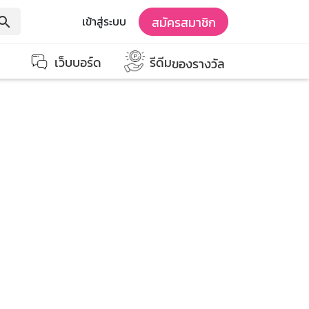
สมัครสมาชิก
เข้าสู่ระบบ
earch
เว็บบอร์ด
รีดีม
ของรางวัล