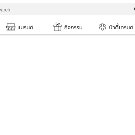
s
แบรนด์
กิจกรรม
บิวตี้เทรนด์