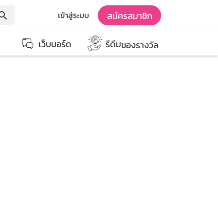
สมัครสมาชิก
เข้าสู่ระบบ
earch
เว็บบอร์ด
รีดีม
ของรางวัล