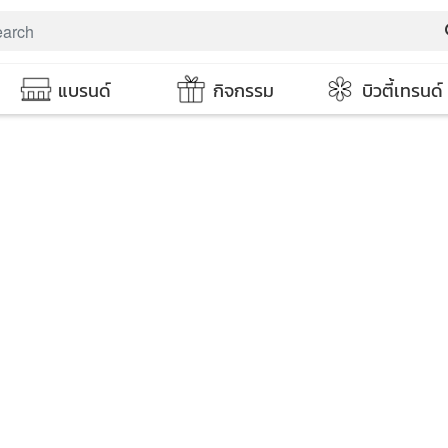
s
แบรนด์
กิจกรรม
บิวตี้เทรนด์