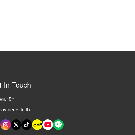
t In Touch
รสมาชิก
osmenet.in.th