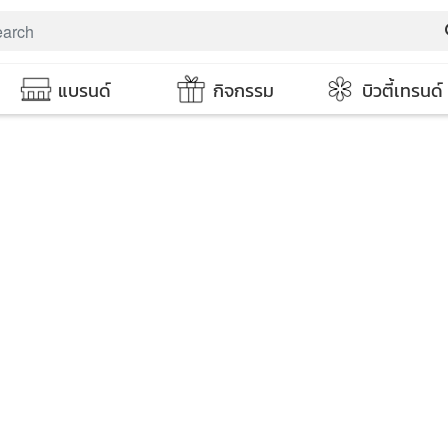
s
แบรนด์
กิจกรรม
บิวตี้เทรนด์