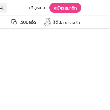
สมัครสมาชิก
เข้าสู่ระบบ
earch
เว็บบอร์ด
รีดีม
ของรางวัล