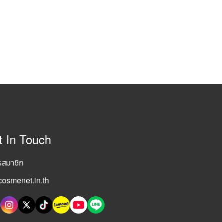
t In Touch
รสมาชิก
osmenet.in.th