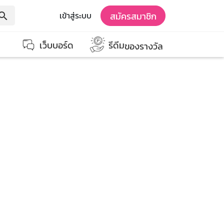
สมัครสมาชิก
เข้าสู่ระบบ
earch
เว็บบอร์ด
รีดีม
ของรางวัล