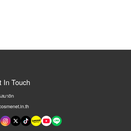
t In Touch
รสมาชิก
osmenet.in.th