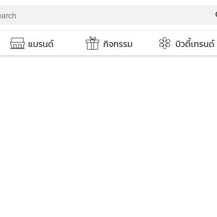
s
แบรนด์
กิจกรรม
บิวตี้เทรนด์