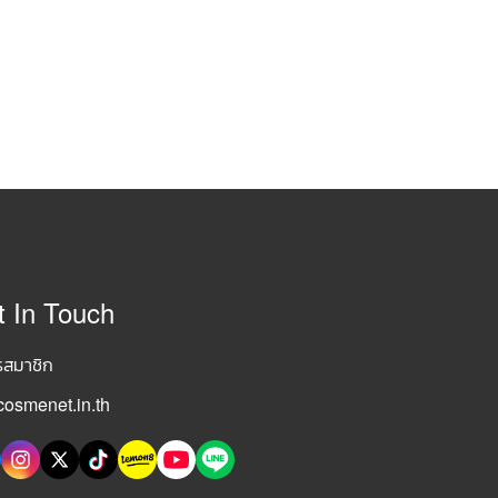
t In Touch
รสมาชิก
osmenet.in.th