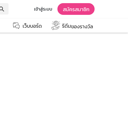
สมัครสมาชิก
เข้าสู่ระบบ
earch
เว็บบอร์ด
รีดีม
ของรางวัล