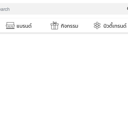
s
แบรนด์
กิจกรรม
บิวตี้เทรนด์