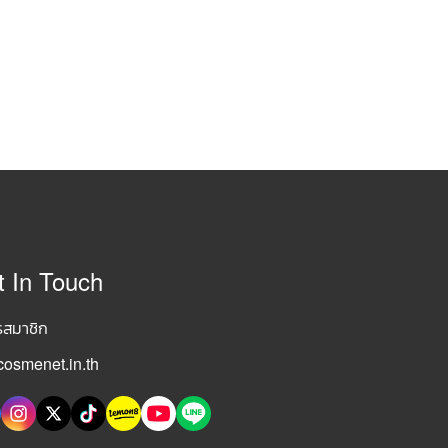
t In Touch
รสมาชิก
osmenet.in.th