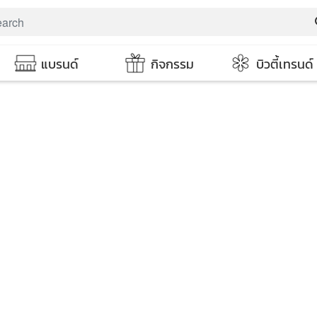
s
แบรนด์
กิจกรรม
บิวตี้เทรนด์