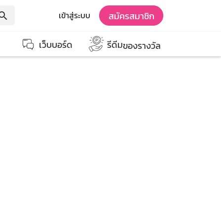
สมัครสมาชิก
เข้าสู่ระบบ
earch
เว็บบอร์ด
รีดีม
ของรางวัล