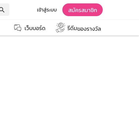
สมัครสมาชิก
เข้าสู่ระบบ
earch
เว็บบอร์ด
รีดีม
ของรางวัล