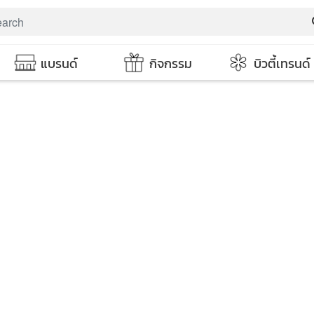
s
แบรนด์
กิจกรรม
บิวตี้เทรนด์