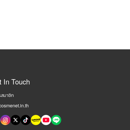
t In Touch
รสมาชิก
osmenet.in.th