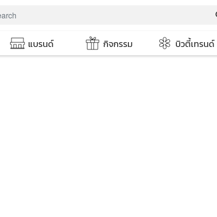
s
แบรนด์
กิจกรรม
บิวตี้เทรนด์