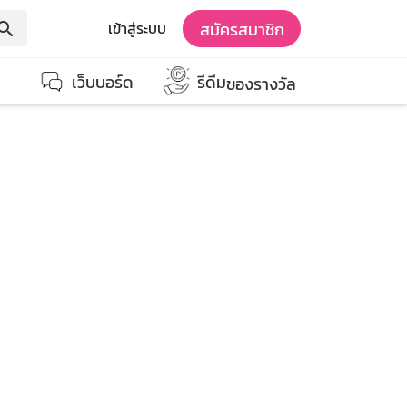
สมัครสมาชิก
เข้าสู่ระบบ
earch
เว็บบอร์ด
รีดีม
ของรางวัล