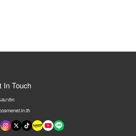
t In Touch
รสมาชิก
osmenet.in.th