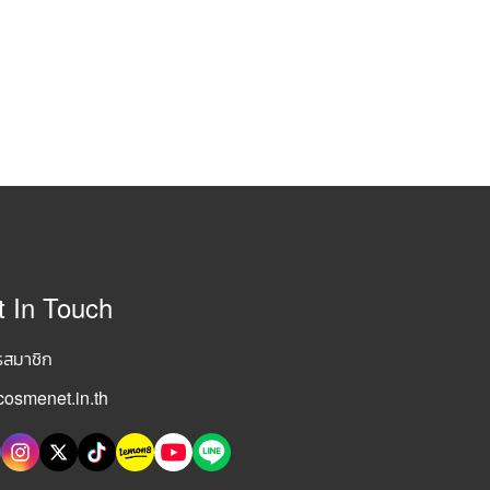
t In Touch
รสมาชิก
osmenet.in.th