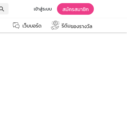
สมัครสมาชิก
เข้าสู่ระบบ
earch
เว็บบอร์ด
รีดีม
ของรางวัล