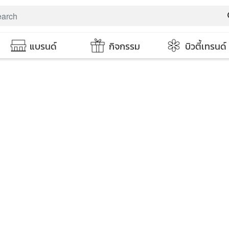
s
แบรนด์
กิจกรรม
บิวตี้เทรนด์