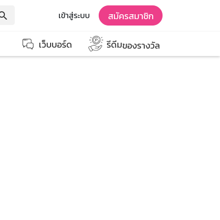
สมัครสมาชิก
เข้าสู่ระบบ
earch
เว็บบอร์ด
รีดีม
ของรางวัล