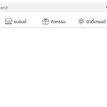
s
แบรนด์
กิจกรรม
บิวตี้เทรนด์