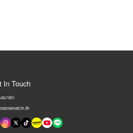
t In Touch
รสมาชิก
osmenet.in.th