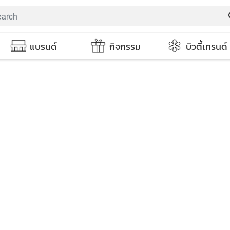
s
แบรนด์
กิจกรรม
บิวตี้เทรนด์