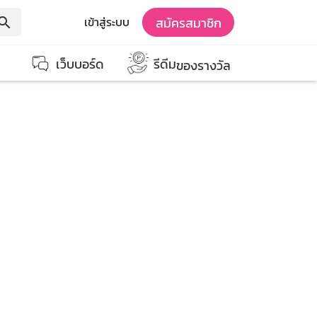
สมัครสมาชิก
เข้าสู่ระบบ
earch
เว็บบอร์ด
รีดีม
ของรางวัล