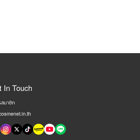
t In Touch
รสมาชิก
osmenet.in.th