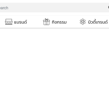
s
แบรนด์
กิจกรรม
บิวตี้เทรนด์