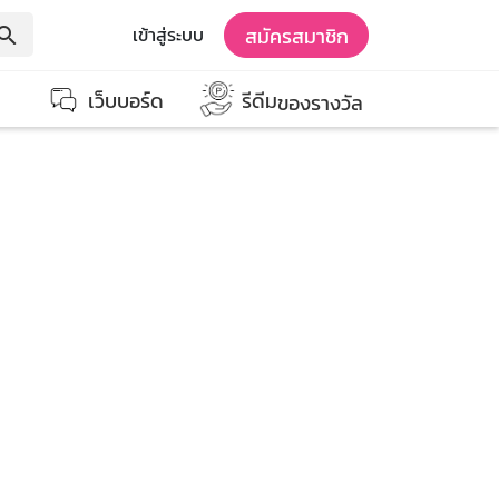
สมัครสมาชิก
เข้าสู่ระบบ
earch
เว็บบอร์ด
รีดีม
ของรางวัล