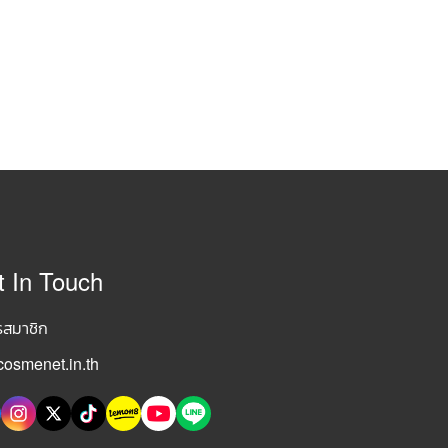
t In Touch
รสมาชิก
osmenet.in.th