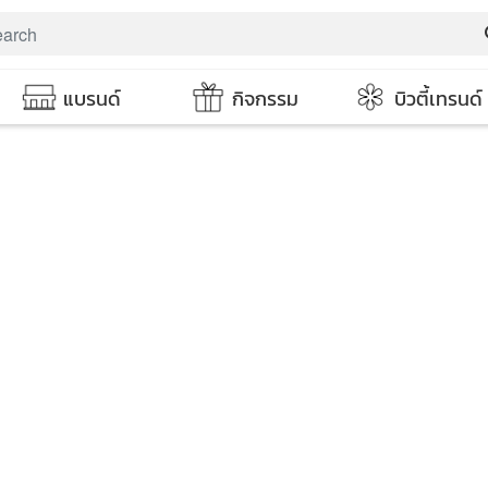
s
แบรนด์
กิจกรรม
บิวตี้เทรนด์