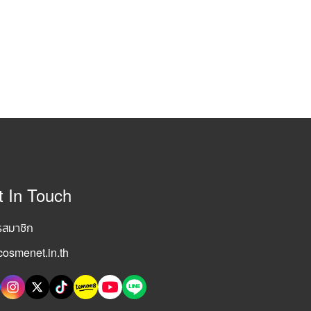
t In Touch
รสมาชิก
osmenet.in.th