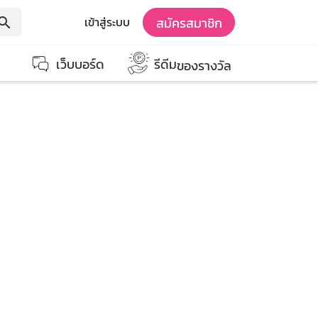
สมัครสมาชิก
เข้าสู่ระบบ
earch
เว็บบอร์ด
รีดีม
ของรางวัล