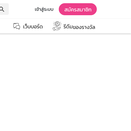
สมัครสมาชิก
เข้าสู่ระบบ
earch
เว็บบอร์ด
รีดีม
ของรางวัล