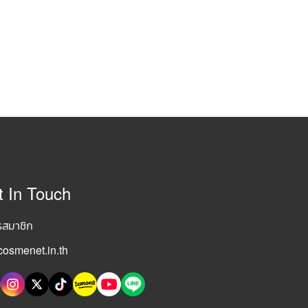
t In Touch
รสมาชิก
osmenet.in.th