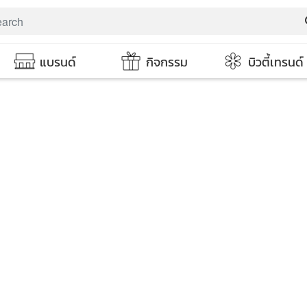
s
แบรนด์
กิจกรรม
บิวตี้เทรนด์