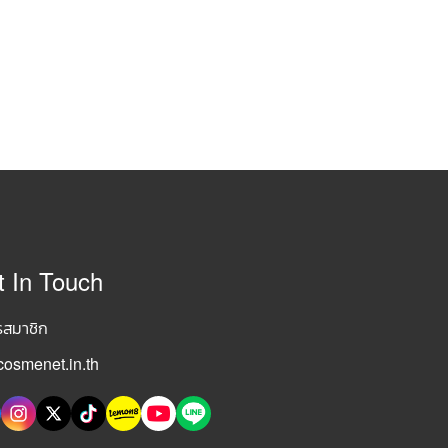
t In Touch
รสมาชิก
osmenet.in.th