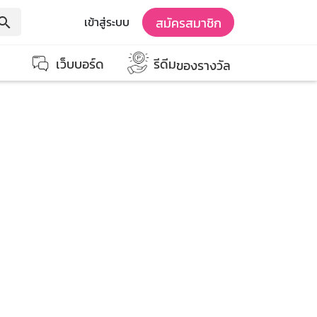
สมัครสมาชิก
เข้าสู่ระบบ
earch
เว็บบอร์ด
รีดีม
ของรางวัล