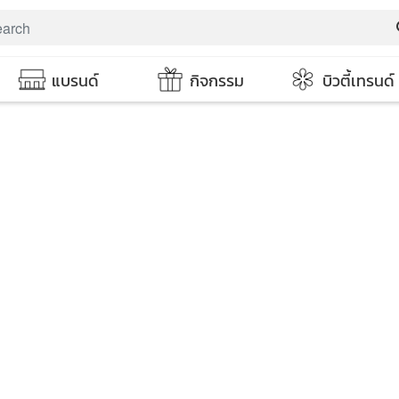
s
แบรนด์
กิจกรรม
บิวตี้เทรนด์