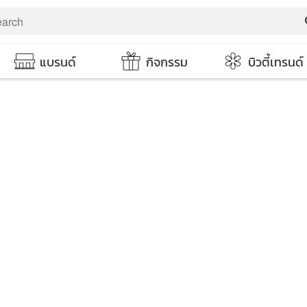
s
แบรนด์
กิจกรรม
บิวตี้เทรนด์