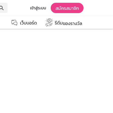
สมัครสมาชิก
เข้าสู่ระบบ
earch
เว็บบอร์ด
รีดีม
ของรางวัล