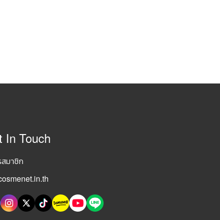
t In Touch
รสมาชิก
osmenet.in.th